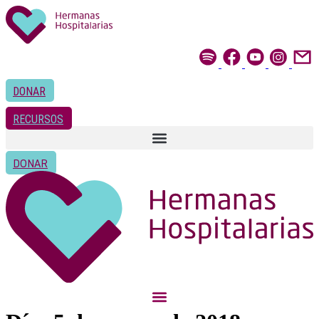
Ir
al
contenido
DONAR
RECURSOS
DONAR