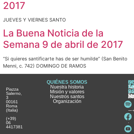
2017
JUEVES Y VIERNES SANTO
La Buena Noticia de la
Semana 9 de abril de 2017
“Si quieres santificarte has de ser humilde” (San Benito
Menni, c. 742) DOMINGO DE RAMOS
QUIÉNES SOMOS
Q
S
S
HI
NO
D
Nuestra historia
H
H
FA
Te
No
Piazza
E
Misión y valores
Se
H
H
y
Salerno,
M
Nuestros santos
as
¿
Jó
ag
3
Organización
In
pu
Ho
00161
Pu
Roma
e
se
La
es
(Italia)
in
He
Ho
Pa
Ho
Se
(+39)
y
vo
06
es
ho
4417381
Fu