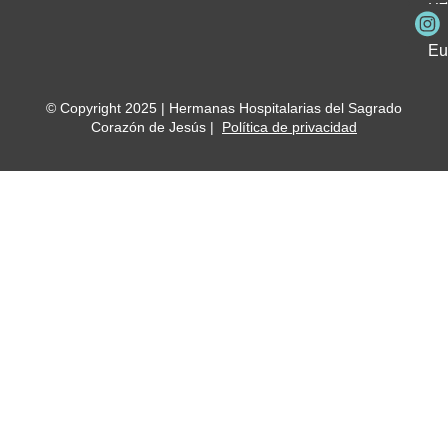
Be
Me
Ho
Eu
© Copyright 2025 | Hermanas Hospitalarias del Sagrado
Corazón de Jesús |
Política de privacidad