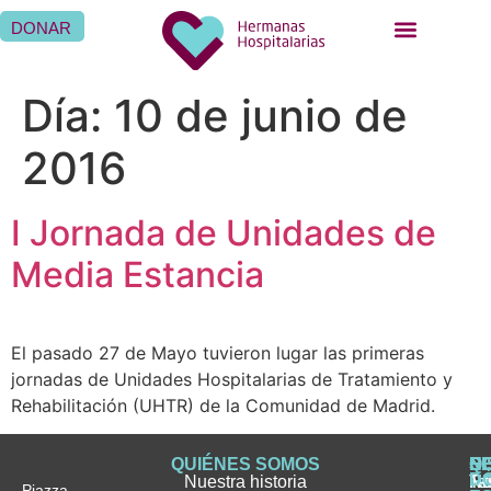
DONAR
Día:
10 de junio de
2016
I Jornada de Unidades de
Media Estancia
El pasado 27 de Mayo tuvieron lugar las primeras
jornadas de Unidades Hospitalarias de Tratamiento y
Rehabilitación (UHTR) de la Comunidad de Madrid.
QUIÉNES SOMOS
Q
S
S
HI
NO
D
Nuestra historia
H
H
FA
Te
No
Piazza