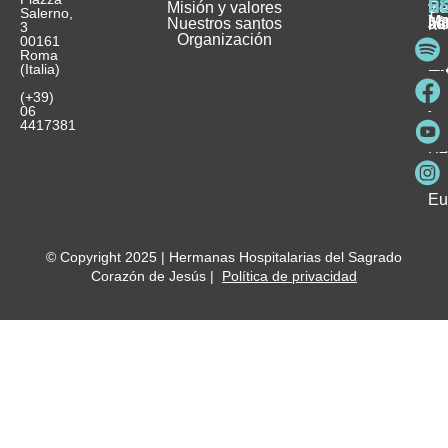
E
Misión y valores
Se
H
H
y
Salerno,
M
Nuestros santos
as
¿
Jó
ag
3
Organización
In
pu
Ho
00161
Pu
Roma
e
se
La
es
(Italia)
in
He
Ho
Pa
Ho
Se
(+39)
y
vo
06
es
ho
4417381
Fu
Be
Me
Ho
Eu
© Copyright 2025 | Hermanas Hospitalarias del Sagrado
Corazón de Jesús |
Política de privacidad