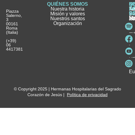
QUIÉNES SOMOS
Q
S
S
HI
NO
D
Nuestra historia
H
H
FA
Te
No
Piazza
E
Misión y valores
Se
H
H
y
Salerno,
M
Nuestros santos
as
¿
Jó
ag
3
Organización
In
pu
Ho
00161
Pu
Roma
e
se
La
es
(Italia)
in
He
Ho
Pa
Ho
Se
(+39)
y
vo
06
es
ho
4417381
Fu
Be
Me
Ho
Eu
© Copyright 2025 | Hermanas Hospitalarias del Sagrado
Corazón de Jesús |
Política de privacidad