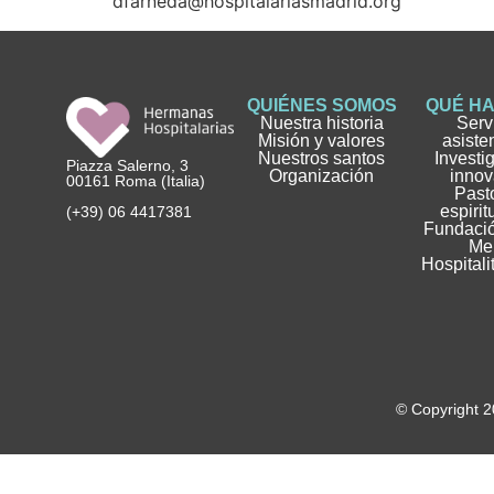
dfarneda@hospitalariasmadrid.org
QUIÉNES SOMOS
QUÉ H
Nuestra historia
Serv
Misión y valores
asiste
Nuestros santos
Investi
Piazza Salerno, 3
Organización
innov
00161 Roma (Italia)
Pasto
espirit
(+39) 06 4417381
Fundació
Me
Hospitali
© Copyright 2