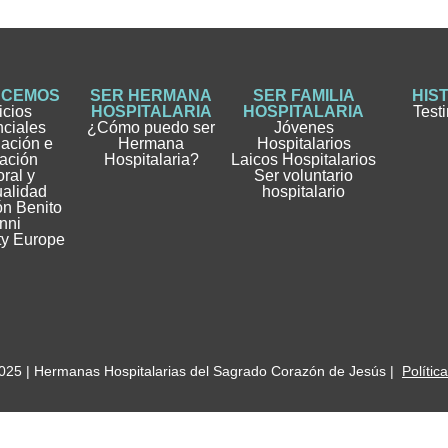
ACEMOS
SER HERMANA
SER FAMILIA
HIS
icios
HOSPITALARIA
HOSPITALARIA
Test
nciales
¿Cómo puedo ser
Jóvenes
gación e
Hermana
Hospitalarios
ación
Hospitalaria?
Laicos Hospitalarios
ral y
Ser voluntario
ualidad
hospitalario
n Benito
nni
ty Europe
025 | Hermanas Hospitalarias del Sagrado Corazón de Jesús |
Polític