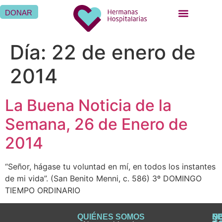
DONAR
Día:
22 de enero de
2014
La Buena Noticia de la
Semana, 26 de Enero de
2014
“Señor, hágase tu voluntad en mí, en todos los instantes
de mi vida”. (San Benito Menni, c. 586) 3º DOMINGO
TIEMPO ORDINARIO
QUIÉNES SOMOS
Q
S
S
HI
NO