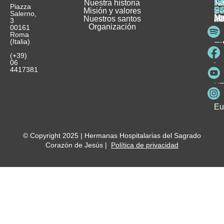
D
Nuestra historia
H
H
FA
Te
No
Piazza
E
Misión y valores
Se
H
H
y
Salerno,
M
Nuestros santos
as
¿
Jó
ag
3
Organización
In
pu
Ho
00161
Pu
Roma
e
se
La
es
(Italia)
in
He
Ho
Pa
Ho
Se
(+39)
y
vo
06
es
ho
4417381
Fu
Be
Me
Ho
Eu
© Copyright 2025 | Hermanas Hospitalarias del Sagrado
Corazón de Jesús |
Política de privacidad