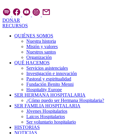
Ir
al
contenido
DONAR
RECURSOS
QUIÉNES SOMOS
Nuestra historia
Misión y valores
Nuestros santos
Organización
QUÉ HACEMOS
Servicios asistenciales
Investigación e innovación
Pastoral y espiritualidad
Fundación Benito Menni
Hospitality Europe
SER HERMANA HOSPITALARIA
¿Cómo puedo ser Hermana Hospitalaria?
SER FAMILIA HOSPITALARIA
Jóvenes Hospitalarios
Laicos Hospitalarios
Ser voluntario hospitalario
HISTORIAS
NOTICIAS