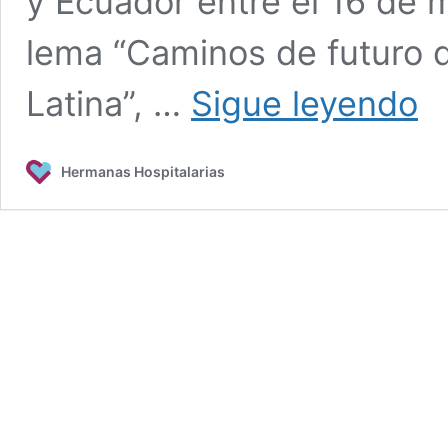
y Ecuador entre el 16 de ma
lema “Caminos de futuro d
Visit
Latina”, …
Sigue leyendo
a
las
com
Hermanas Hospitalarias
y
obra
apos
en
Amér
Lati