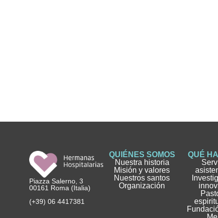
QUIÉNES SOMOS
QUÉ H
Nuestra historia
Serv
Misión y valores
asiste
Nuestros santos
Investi
Piazza Salerno, 3
Organización
innov
00161 Roma (Italia)
Pasto
espirit
(+39) 06 4417381
Fundació
Me