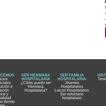
ACEMOS
SER HERMANA
SER FAMILIA
HIS
icios
HOSPITALARIA
HOSPITALARIA
Test
nciales
¿Cómo puedo ser
Jóvenes
gación e
Hermana
Hospitalarios
ación
Hospitalaria?
Laicos Hospitalarios
ral y
Ser voluntario
ualidad
hospitalario
n Benito
nni