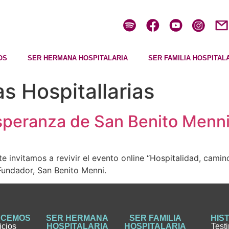
OS
SER HERMANA HOSPITALARIA
SER FAMILIA HOSPITAL
 Hospitallarias
speranza de San Benito Menn
te invitamos a revivir el evento online “Hospitalidad, cami
Fundador, San Benito Menni.
ACEMOS
SER HERMANA
SER FAMILIA
HIS
icios
HOSPITALARIA
HOSPITALARIA
Test