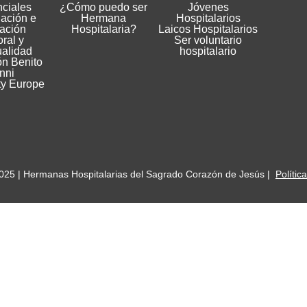
nciales
¿Cómo puedo ser
Jóvenes
gación e
Hermana
Hospitalarios
ación
Hospitalaria?
Laicos Hospitalarios
ral y
Ser voluntario
ualidad
hospitalario
n Benito
nni
ty Europe
025 | Hermanas Hospitalarias del Sagrado Corazón de Jesús |
Polític