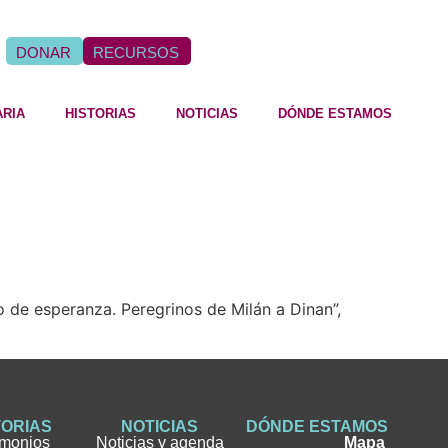
DONAR
RECURSOS
ARIA
HISTORIAS
NOTICIAS
DÓNDE ESTAMOS
i
no de esperanza. Peregrinos de Milán a Dinan”,
TORIAS
NOTICIAS
DÓNDE ESTAMOS
imonios
Noticias y agenda
Mapa