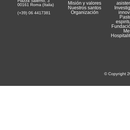
Piazza Salerno, 3
Misión y valores
asiste
00161 Roma (Italia)
Nuestros santos
Investi
Organización
innov
(+39) 06 4417381
Pasto
espirit
Fundació
Me
Hospitali
© Copyright 2