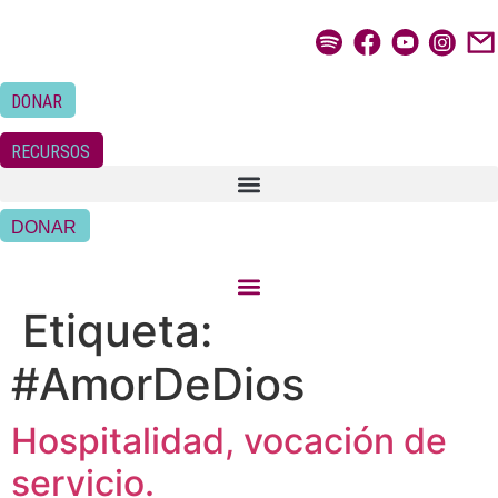
Ir
al
contenido
DONAR
RECURSOS
DONAR
Etiqueta:
#AmorDeDios
Hospitalidad, vocación de
servicio.