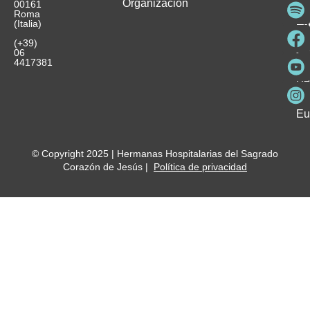
Organización
In
pu
Ho
00161
Pu
Roma
e
se
La
es
(Italia)
in
He
Ho
Pa
Ho
Se
(+39)
y
vo
06
es
ho
4417381
Fu
Be
Me
Ho
Eu
© Copyright 2025 | Hermanas Hospitalarias del Sagrado
Corazón de Jesús |
Política de privacidad