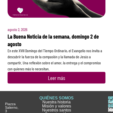
agosto 2, 2026
La Buena Noticia de la semana, domingo 2 de
agosto
En este XVIII Domingo del Tiempo Ordinario, el Evangelio nos invita a
descubrir la fuerza de la compasión y la llamada de Jesús a
compartir. Una reflexión sobre el amor, la entrega y el compromiso
con quienes más lo necesitan.
Leer más
QUIÉNES SOMOS
Q
S
S
HI
NO
D
Nuestra historia
H
H
FA
Te
No
Piazza
E
Misión y valores
Se
H
H
y
Salerno,
M
Nuestros santos
as
¿
Jó
ag
3