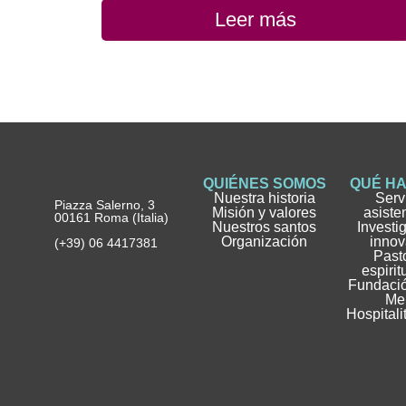
Leer más
QUIÉNES SOMOS
QUÉ H
Nuestra historia
Serv
Piazza Salerno, 3
Misión y valores
asiste
00161 Roma (Italia)
Nuestros santos
Investi
Organización
innov
(+39) 06 4417381
Pasto
espirit
Fundació
Me
Hospitali