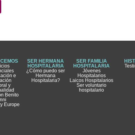
ACEMOS
SER HERMANA
SER FAMILIA
HIS
icios
HOSPITALARIA
HOSPITALARIA
Test
nciales
¿Cómo puedo ser
Jóvenes
gación e
Hermana
Hospitalarios
ación
Hospitalaria?
Laicos Hospitalarios
ral y
Ser voluntario
ualidad
hospitalario
n Benito
nni
ty Europe