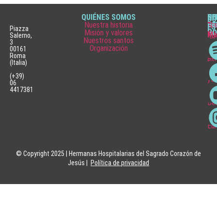
QUIÉNES SOMOS
QU
SE
SE
HI
NO
DÓ
Nuestra historia
HA
HE
FA
Te
Not
ES
Piazza
Misión y valores
Ser
HO
HO
y
Ma
Salerno,
Nuestros santos
asi
¿C
Jó
ag
3
Organización
Inv
pu
Hos
00161
Pu
e
ser
La
Roma
esp
(Italia)
inn
He
Hos
Pas
Hos
Se
(+39)
y
vol
06
esp
hos
4417381
Fu
Be
Me
Hos
Eu
© Copyright 2025 | Hermanas Hospitalarias del Sagrado Corazón de
Jesús |
Política de privacidad