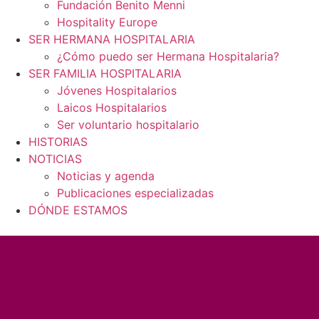
Fundación Benito Menni
Hospitality Europe
SER HERMANA HOSPITALARIA
¿Cómo puedo ser Hermana Hospitalaria?
SER FAMILIA HOSPITALARIA
Jóvenes Hospitalarios
Laicos Hospitalarios
Ser voluntario hospitalario
HISTORIAS
NOTICIAS
Noticias y agenda
Publicaciones especializadas
DÓNDE ESTAMOS