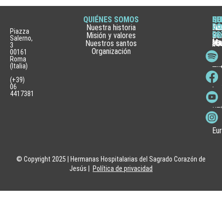
QUIÉNES SOMOS
QU
SE
SE
HI
NO
DÓ
Nuestra historia
HA
HE
FA
Te
Not
Piazza
ES
Misión y valores
Ser
HO
HO
y
Salerno,
Ma
Nuestros santos
asi
¿C
Jó
ag
3
Organización
Inv
pu
Hos
00161
Pu
e
ser
La
Roma
esp
(Italia)
inn
He
Hos
Pas
Hos
Se
(+39)
y
vol
06
esp
hos
4417381
Fu
Be
Me
Hos
Eu
© Copyright 2025 | Hermanas Hospitalarias del Sagrado Corazón de
Jesús |
Política de privacidad