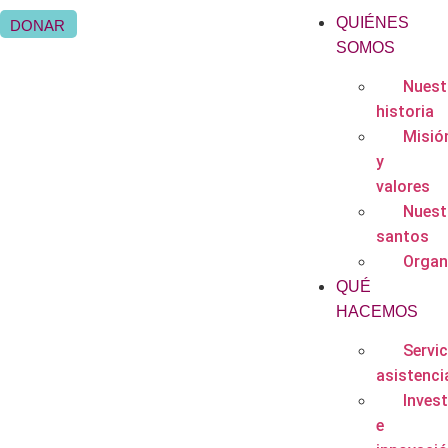
QUIÉNES
DONAR
SOMOS
Nuest
historia
Misió
y
valores
Nuest
santos
Organ
QUÉ
HACEMOS
Servic
asistenci
Inves
e