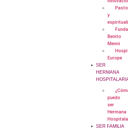
innovaci
Pasto
y
espiritual
Funda
Benito
Menni
Hospit
Europe
SER
HERMANA
HOSPITALARI
¿Cóm
puedo
ser
Hermana
Hospitala
SER FAMILIA