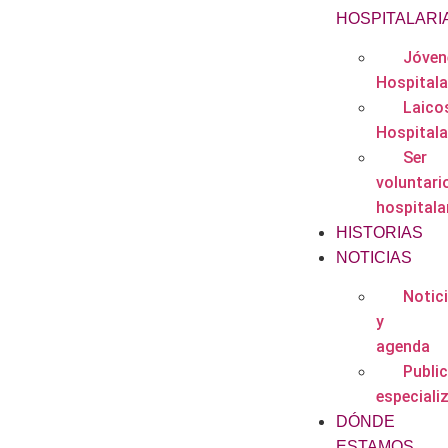
HOSPITALARI
Jóven
Hospitala
Laico
Hospitala
Ser
voluntari
hospitala
HISTORIAS
NOTICIAS
Notic
y
agenda
Publi
especiali
DÓNDE
ESTAMOS