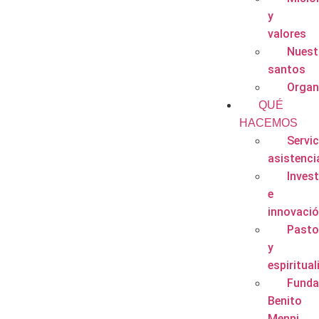
y
valores
Nuest
santos
Organ
QUÉ
HACEMOS
Servic
asistenci
Inves
e
innovaci
Pasto
y
espiritual
Funda
Benito
Menni