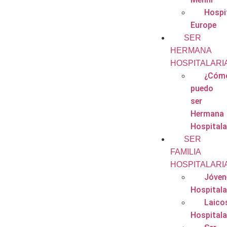
Hospit
Europe
SER
HERMANA
HOSPITALARI
¿Cóm
puedo
ser
Hermana
Hospitala
SER
FAMILIA
HOSPITALARI
Jóven
Hospitala
Laico
Hospitala