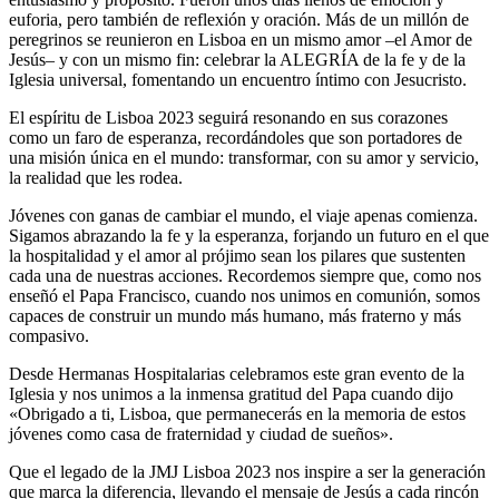
euforia, pero también de reflexión y oración. Más de un millón de
peregrinos se reunieron en Lisboa en un mismo amor –el Amor de
Jesús– y con un mismo fin: celebrar la ALEGRÍA de la fe y de la
Iglesia universal, fomentando un encuentro íntimo con Jesucristo.
El espíritu de Lisboa 2023 seguirá resonando en sus corazones
como un faro de esperanza, recordándoles que son portadores de
una misión única en el mundo: transformar, con su amor y servicio,
la realidad que les rodea.
Jóvenes con ganas de cambiar el mundo, el viaje apenas comienza.
Sigamos abrazando la fe y la esperanza, forjando un futuro en el que
la hospitalidad y el amor al prójimo sean los pilares que sustenten
cada una de nuestras acciones. Recordemos siempre que, como nos
enseñó el Papa Francisco, cuando nos unimos en comunión, somos
capaces de construir un mundo más humano, más fraterno y más
compasivo.
Desde Hermanas Hospitalarias celebramos este gran evento de la
Iglesia y nos unimos a la inmensa gratitud del Papa cuando dijo
«Obrigado a ti, Lisboa, que permanecerás en la memoria de estos
jóvenes como casa de fraternidad y ciudad de sueños».
Que el legado de la JMJ Lisboa 2023 nos inspire a ser la generación
que marca la diferencia, llevando el mensaje de Jesús a cada rincón